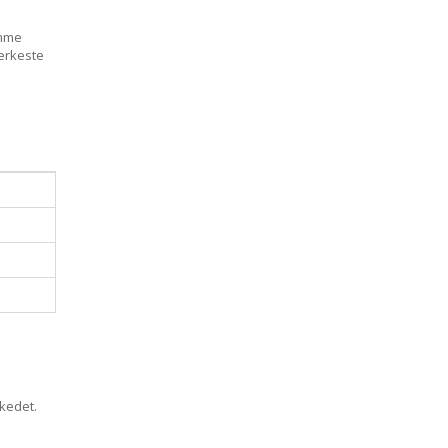
amme
terkeste
rkedet.