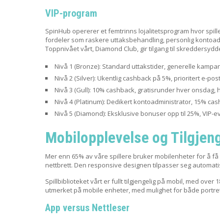
VIP-program
SpinHub opererer et femtrinns lojalitetsprogram hvor spille
fordeler som raskere uttaksbehandling, personlig kontoadmi
Toppnivået vårt, Diamond Club, gir tilgang til skreddersy
Nivå 1 (Bronze): Standard uttakstider, generelle kamp
Nivå 2 (Silver): Ukentlig cashback på 5%, prioritert e-p
Nivå 3 (Gull): 10% cashback, gratisrunder hver onsdag,
Nivå 4 (Platinum): Dedikert kontoadministrator, 15% ca
Nivå 5 (Diamond): Eksklusive bonuser opp til 25%, VIP-
Mobilopplevelse og Tilgjen
Mer enn 65% av våre spillere bruker mobilenheter for å få 
nettbrett. Den responsive designen tilpasser seg automatisk
Spillbiblioteket vårt er fullt tilgjengelig på mobil, med ove
utmerket på mobile enheter, med mulighet for både portr
App versus Nettleser