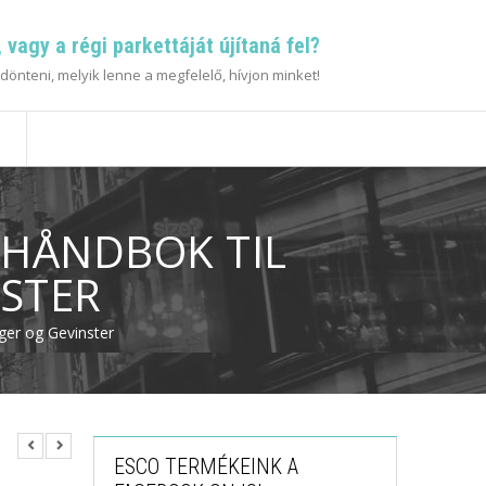
 vagy a régi parkettáját újítaná fel?
dönteni, melyik lenne a megfelelő, hívjon minket!
 HÅNDBOK TIL
NSTER
nger og Gevinster
ESCO TERMÉKEINK A