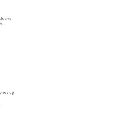
klusive
r.
hones og
r