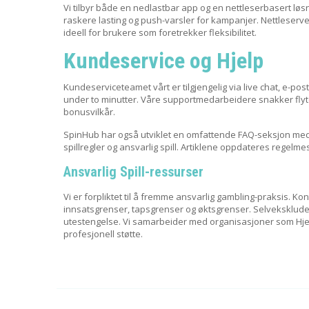
Vi tilbyr både en nedlastbar app og en nettleserbasert løsn
raskere lasting og push-varsler for kampanjer. Nettleserve
ideell for brukere som foretrekker fleksibilitet.
Kundeservice og Hjelp
Kundeserviceteamet vårt er tilgjengelig via live chat, e-po
under to minutter. Våre supportmedarbeidere snakker flyten
bonusvilkår.
SpinHub har også utviklet en omfattende FAQ-seksjon med o
spillregler og ansvarlig spill. Artiklene oppdateres regelm
Ansvarlig Spill-ressurser
Vi er forpliktet til å fremme ansvarlig gambling-praksis. Ko
innsatsgrenser, tapsgrenser og øktsgrenser. Selvekskluderin
utestengelse. Vi samarbeider med organisasjoner som Hjel
profesjonell støtte.