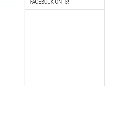
FACEBOOK-ON IS!