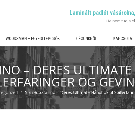
Laminált padlót vásárolna,
Ha nem tudja el
WOODSMAN – EGYEDI LÉPCSŐK
CÉGÜNKRŐL
KAPCSOLAT
INO – DERES ULTIMATE
LERFARINGER OG GEVI
tegorized
SpinHub Casino – Deres Ultimate Håndbok til Spillerfari