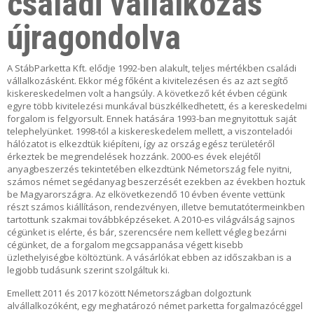
családi vállalkozás
O
O
újragondolva
D
S
M
A StábParketta Kft. elődje 1992-ben alakult, teljes mértékben családi
A
vállalkozásként. Ekkor még főként a kivitelezésen és az azt segítő
N
kiskereskedelmen volt a hangsúly. A következő két évben cégünk
egyre több kivitelezési munkával büszkélkedhetett, és a kereskedelmi
W
forgalom is felgyorsult. Ennek hatására 1993-ban megnyitottuk saját
O
telephelyünket. 1998-tól a kiskereskedelem mellett, a viszonteladói
O
hálózatot is elkezdtük kiépíteni, így az ország egész területéről
D
érkeztek be megrendelések hozzánk. 2000-es évek elejétől
S
anyagbeszerzés tekintetében elkezdtünk Németország fele nyitni,
M
számos német segédanyag beszerzését ezekben az években hoztuk
A
be Magyarországra. Az elkövetkezendő 10 évben évente vettünk
N
részt számos kiállításon, rendezvényen, illetve bemutatótermeinkben
–
tartottunk szakmai továbbképzéseket. A 2010-es világválság sajnos
E
cégünket is elérte, és bár, szerencsére nem kellett végleg bezárni
G
cégünket, de a forgalom megcsappanása végett kisebb
Y
üzlethelyiségbe költöztünk. A vásárlókat ebben az időszakban is a
E
legjobb tudásunk szerint szolgáltuk ki.
D
I
Emellett 2011 és 2017 között Németországban dolgoztunk
L
alvállalkozóként, egy meghatározó német parketta forgalmazócéggel