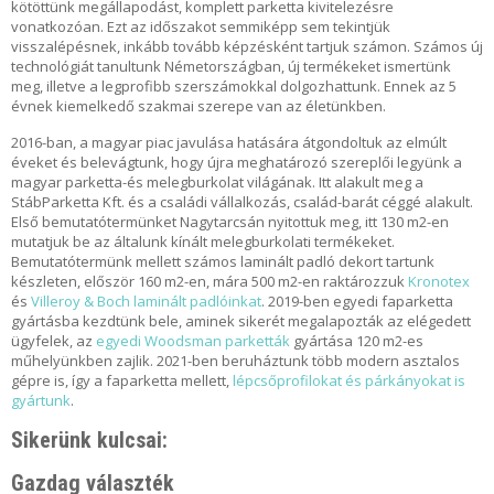
É
kötöttünk megállapodást, komplett parketta kivitelezésre
P
vonatkozóan. Ezt az időszakot semmiképp sem tekintjük
C
visszalépésnek, inkább tovább képzésként tartjuk számon. Számos új
S
technológiát tanultunk Németországban, új termékeket ismertünk
Ő
meg, illetve a legprofibb szerszámokkal dolgozhattunk. Ennek az 5
K
évnek kiemelkedő szakmai szerepe van az életünkben.
2016-ban, a magyar piac javulása hatására átgondoltuk az elmúlt
C
éveket és belevágtunk, hogy újra meghatározó szereplői legyünk a
É
magyar parketta-és melegburkolat világának. Itt alakult meg a
G
StábParketta Kft. és a családi vállalkozás, család-barát céggé alakult.
Ü
Első bemutatótermünket Nagytarcsán nyitottuk meg, itt 130 m2-en
N
mutatjuk be az általunk kínált melegburkolati termékeket.
K
Bemutatótermünk mellett számos laminált padló dekort tartunk
R
készleten, először 160 m2-en, mára 500 m2-en raktározzuk
Kronotex
Ő
és
Villeroy & Boch laminált padlóinkat
. 2019-ben egyedi faparketta
L
gyártásba kezdtünk bele, aminek sikerét megalapozták az elégedett
ügyfelek, az
egyedi Woodsman parketták
gyártása 120 m2-es
műhelyünkben zajlik. 2021-ben beruháztunk több modern asztalos
K
gépre is, így a faparketta mellett,
lépcsőprofilokat és párkányokat is
A
gyártunk
.
P
C
Sikerünk kulcsai:
S
O
Gazdag választék
L