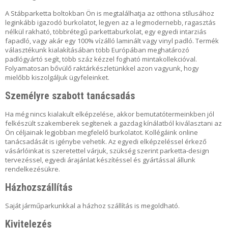
A
T
A Stábparketta boltokban Ön is megtalálhatja az otthona stílusához
leginkább igazodó burkolatot, legyen az a legmodernebb, ragasztás
nélkül rakható, többrétegű parkettaburkolat, egy egyedi intarziás
fapadló, vagy akár egy 100% vízálló laminált vagy vinyl padló. Termék
választékunk kialakításában több Európában meghatározó
padlógyártó segít, több száz kézzel fogható mintakollekcióval.
Folyamatosan bővülő raktárkészletünkkel azon vagyunk, hogy
mielőbb kiszolgáljuk ügyfeleinket.
Személyre szabott tanácsadás
Ha még nincs kialakult elképzelése, akkor bemutatótermeinkben jól
felkészült szakemberek segítenek a gazdag kínálatból kiválasztani az
Ön céljainak legjobban megfelelő burkolatot. Kollégáink online
tanácsadását is igénybe vehetik. Az egyedi elképzeléssel érkező
vásárlóinkat is szeretettel várjuk, szükség szerint parketta-design
tervezéssel, egyedi árajánlat készítéssel és gyártással állunk
rendelkezésükre.
Házhozszállítás
Saját járműparkunkkal a házhoz szállítás is megoldható.
Kivitelezés