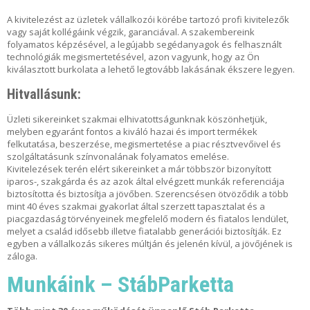
A kivitelezést az üzletek vállalkozói körébe tartozó profi kivitelezők
vagy saját kollégáink végzik, garanciával. A szakembereink
folyamatos képzésével, a legújabb segédanyagok és felhasznált
technológiák megismertetésével, azon vagyunk, hogy az Ön
kiválasztott burkolata a lehető legtovább lakásának ékszere legyen.
Hitvallásunk:
Üzleti sikereinket szakmai elhivatottságunknak köszönhetjük,
melyben egyaránt fontos a kiváló hazai és import termékek
felkutatása, beszerzése, megismertetése a piac résztvevőivel és
szolgáltatásunk színvonalának folyamatos emelése.
Kivitelezések terén elért sikereinket a már többször bizonyított
iparos-, szakgárda és az azok által elvégzett munkák referenciája
biztosította és biztosítja a jövőben. Szerencsésen ötvöződik a több
mint 40 éves szakmai gyakorlat által szerzett tapasztalat és a
piacgazdaság törvényeinek megfelelő modern és fiatalos lendület,
melyet a család idősebb illetve fiatalabb generációi biztosítják. Ez
egyben a vállalkozás sikeres múltján és jelenén kívül, a jövőjének is
záloga.
Munkáink – StábParketta