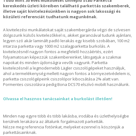
Több mint 30 éves működését ünneplő Stáb Parketta
kereskedés üzleti köreiben található parkettás szakemberek,
illetve saját kivitelezésünkben is nagyon sok lakossági és
közületi referenciát tudhatunk magunkénak.
A kivitelezési munkálatokat saját szakembergárda végzi de szívesen
dolgozunk külsős kivitelezőkkel is, akiket garanciával tudunk ajánlani,
legyen szó akár laminált padló lerakás egy kisebb szobában, 100 m2
intarzia parketta vagy 1000 m2 szalagparketta burkolás. A
kivitelezésnél nagyon fontos a megfelelő hozzáértés, ezért
folyamatosan képezzük szakembereinket, látogatjuk a szakmai
napokat és minden újdonságra vevők vagyunk. Parketta
kivitelezésnél a legmodernebb Lägler csiszológépeket használjuk,
ahol a termelékenység mellett nagyon fontos a környezetvédelem is,
parketta csiszológépeink csiszolópor kibocsátása 2% alatt van.
Pormentes csiszolásra pedig Bona DCS70 elszívó mobilt használunk.
Olvassa el hasznos tanácsainkat a burkolást illetően!
Minden nap egyre több és több lakásba, irodába és üzlethelyiségbe
kerülnek lerakásra az általunk forgalmazott parketták.
Nézze meg referencia fotóinkat, melyeket ezennel is köszönjük a
parkettásainknak.