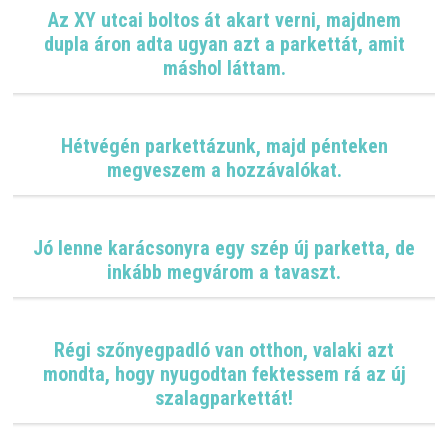
É
Az XY utcai boltos át akart verni, majdnem
P
C
dupla áron adta ugyan azt a parkettát, amit
S
máshol láttam.
Ő
K
C
Hétvégén parkettázunk, majd pénteken
É
megveszem a hozzávalókat.
G
Ü
N
K
Jó lenne karácsonyra egy szép új parketta, de
R
Ő
inkább megvárom a tavaszt.
L
K
A
Régi szőnyegpadló van otthon, valaki azt
P
mondta, hogy nyugodtan fektessem rá az új
C
szalagparkettát!
S
O
L