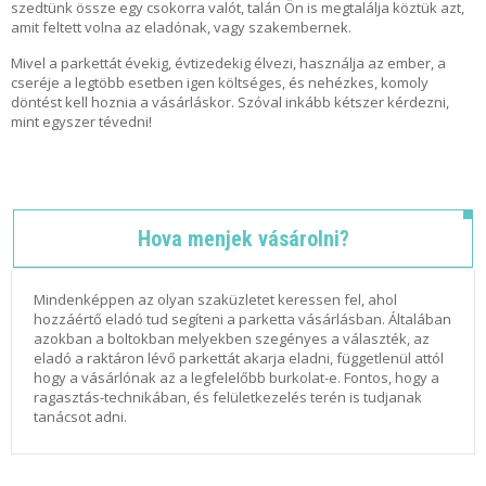
szedtünk össze egy csokorra valót, talán Ön is megtalálja köztük azt,
O
amit feltett volna az eladónak, vagy szakembernek.
O
D
Mivel a parkettát évekig, évtizedekig élvezi, használja az ember, a
S
cseréje a legtöbb esetben igen költséges, és nehézkes, komoly
M
döntést kell hoznia a vásárláskor. Szóval inkább kétszer kérdezni,
A
mint egyszer tévedni!
N
W
O
O
Hova menjek vásárolni?
D
S
M
A
Mindenképpen az olyan szaküzletet keressen fel, ahol
N
hozzáértő eladó tud segíteni a parketta vásárlásban. Általában
–
azokban a boltokban melyekben szegényes a választék, az
E
eladó a raktáron lévő parkettát akarja eladni, függetlenül attól
G
hogy a vásárlónak az a legfelelőbb burkolat-e. Fontos, hogy a
Y
ragasztás-technikában, és felületkezelés terén is tudjanak
E
tanácsot adni.
D
I
L