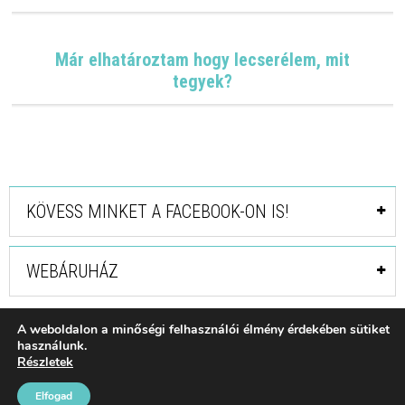
Már elhatároztam hogy lecserélem, mit
tegyek?
KÖVESS MINKET A FACEBOOK-ON IS!
WEBÁRUHÁZ
A weboldalon a minőségi felhasználói élmény érdekében sütiket
használunk.
Részletek
Copyright © 2022 STÁB PARKETT KFT |
Weboldalkészítés
/
Adatkezelési
tájékoztató
/
Vásárlási feltételek
Elfogad