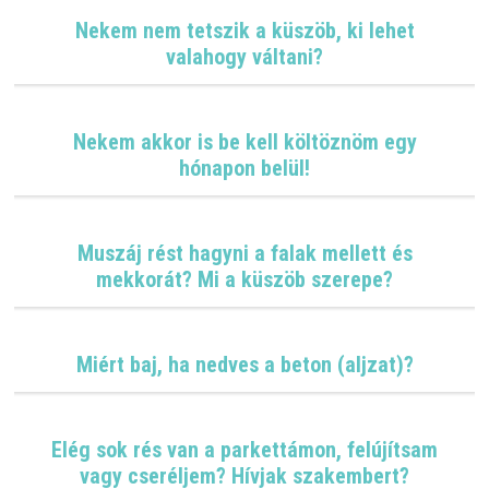
A
T
Nekem nem tetszik a küszöb, ki lehet
valahogy váltani?
Nekem akkor is be kell költöznöm egy
hónapon belül!
Muszáj rést hagyni a falak mellett és
mekkorát? Mi a küszöb szerepe?
Miért baj, ha nedves a beton (aljzat)?
Elég sok rés van a parkettámon, felújítsam
vagy cseréljem? Hívjak szakembert?