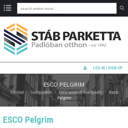
F
Ő
O
L
D
A
L
T
LOG IN / SIGN UP
E
R
M
ESCO PELGRIM
É
Főoldal
Svédpadlók
Esco antikolt svédpadló
Esco
K
E
Pelgrim
I
N
K
ESCO Pelgrim
W