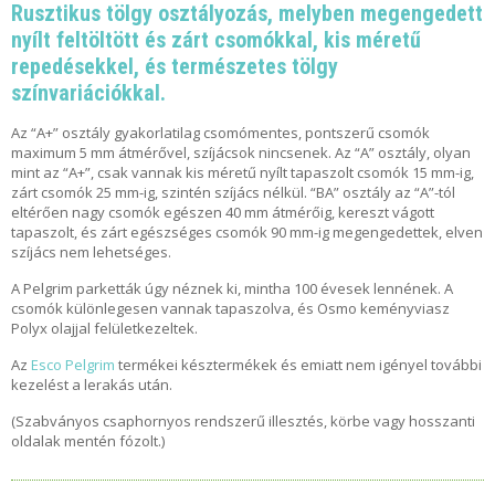
Rusztikus tölgy osztályozás, melyben megengedett
O
O
nyílt feltöltött és zárt csomókkal, kis méretű
D
repedésekkel, és természetes tölgy
S
színvariációkkal.
M
A
N
Az “A+” osztály gyakorlatilag csomómentes, pontszerű csomók
maximum 5 mm átmérővel, szíjácsok nincsenek. Az “A” osztály, olyan
mint az “A+”, csak vannak kis méretű nyílt tapaszolt csomók 15 mm-ig,
W
zárt csomók 25 mm-ig, szintén szíjács nélkül. “BA” osztály az “A”-tól
O
eltérően nagy csomók egészen 40 mm átmérőig, kereszt vágott
O
tapaszolt, és zárt egészséges csomók 90 mm-ig megengedettek, elven
D
szíjács nem lehetséges.
S
M
A Pelgrim parketták úgy néznek ki, mintha 100 évesek lennének. A
A
csomók különlegesen vannak tapaszolva, és Osmo keményviasz
N
Polyx olajjal felületkezeltek.
–
E
Az
Esco Pelgrim
termékei késztermékek és emiatt nem igényel további
G
kezelést a lerakás után.
Y
E
(Szabványos csaphornyos rendszerű illesztés, körbe vagy hosszanti
D
oldalak mentén fózolt.)
I
L